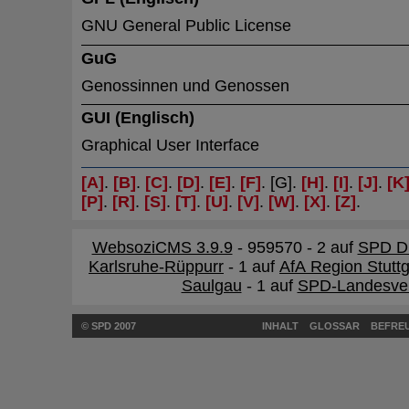
GNU General Public License
GuG
Genossinnen und Genossen
GUI (Englisch)
Graphical User Interface
[A]
.
[B]
.
[C]
.
[D]
.
[E]
.
[F]
. [G].
[H]
.
[I]
.
[J]
.
[K
[P]
.
[R]
.
[S]
.
[T]
.
[U]
.
[V]
.
[W]
.
[X]
.
[Z]
.
WebsoziCMS 3.9.9
- 959570 - 2 auf
SPD Di
Karlsruhe-Rüppurr
- 1 auf
AfA Region Stuttg
Saulgau
- 1 auf
SPD-Landesve
© SPD 2007
INHALT
GLOSSAR
BEFREU