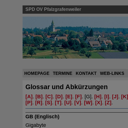
SPD OV Pfalzgrafenweiler
HOMEPAGE
TERMINE
KONTAKT
WEB-
LINKS
Glossar und Abkürzungen
[A]
.
[B]
.
[C]
.
[D]
.
[E]
.
[F]
. [G].
[H]
.
[I]
.
[J]
.
[K
[P]
.
[R]
.
[S]
.
[T]
.
[U]
.
[V]
.
[W]
.
[X]
.
[Z]
.
GB (Englisch)
Gigabyte